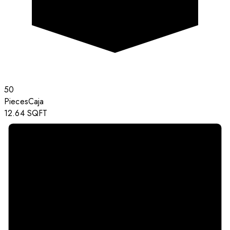
50
Pieces
Caja
12.64
SQFT