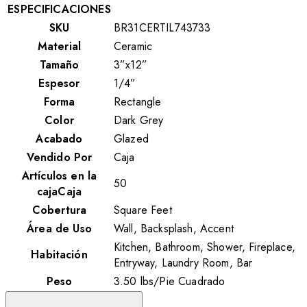
ESPECIFICACIONES
SKU
BR31CERTIL743733
Material
Ceramic
Tamaño
3”x12”
Espesor
1/4”
Forma
Rectangle
Color
Dark Grey
Acabado
Glazed
Vendido Por
Caja
Artículos en la
50
cajaCaja
Cobertura
Square Feet
Área de Uso
Wall, Backsplash, Accent
Kitchen, Bathroom, Shower, Fireplace,
Habitación
Entryway, Laundry Room, Bar
Peso
3.50
lbs
/
Pie Cuadrado