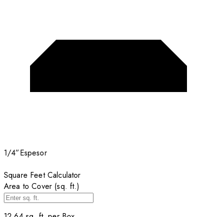
1/4”
Espesor
Square Feet Calculator
Area to Cover (sq. ft.)
12.64
sq. ft. per
Box