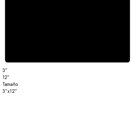
3”
12”
Tamaño
3”x12”