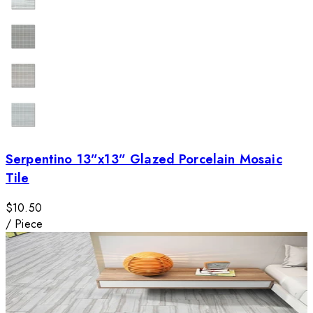
Serpentino 13”x13” Glazed Porcelain Mosaic
Tile
$10.50
/
Piece