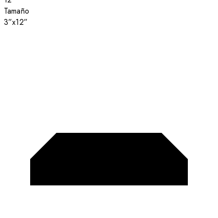
Tamaño
3”x12”