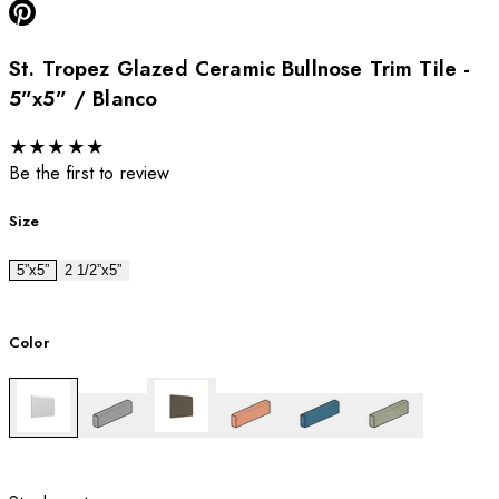
St. Tropez Glazed Ceramic Bullnose Trim Tile -
5”x5” / Blanco
★
★
★
★
★
Be the first to review
Size
5”x5”
2 1/2”x5”
Color