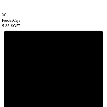
30
Pieces
Caja
5.38
SQFT