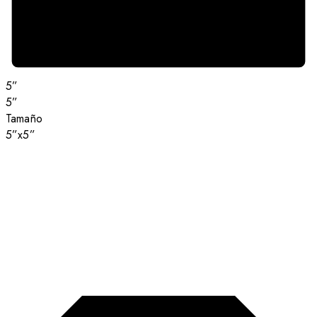
5”
5”
Tamaño
5”x5”