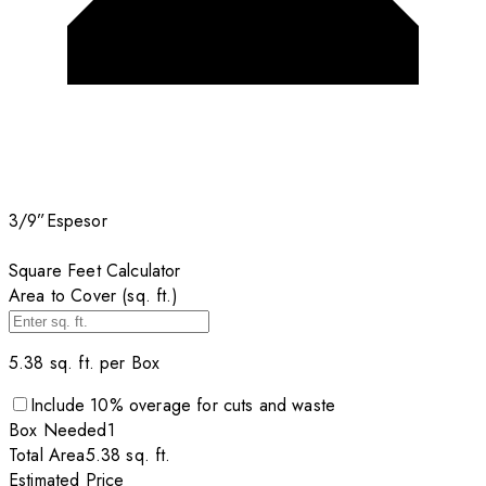
3/9”
Espesor
Square Feet Calculator
Area to Cover (sq. ft.)
5.38
sq. ft. per
Box
Include
10
% overage for cuts and waste
Box
Needed
1
Total Area
5.38
sq. ft.
Estimated Price