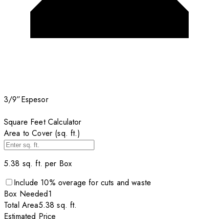
3/9”
Espesor
Square Feet Calculator
Area to Cover (sq. ft.)
5.38
sq. ft. per
Box
Include
10
% overage for cuts and waste
Box
Needed
1
Total Area
5.38
sq. ft.
Estimated Price