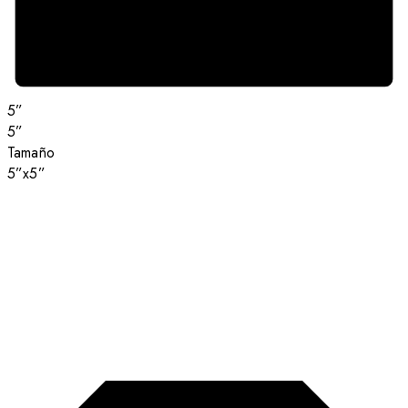
5”
5”
Tamaño
5”x5”