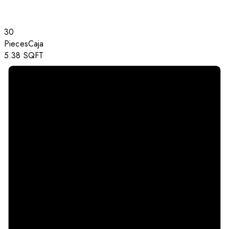
30
Pieces
Caja
5.38
SQFT