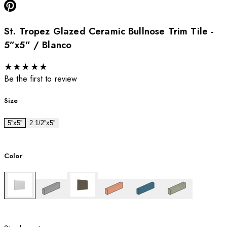
St. Tropez Glazed Ceramic Bullnose Trim Tile -
5”x5” / Blanco
★
★
★
★
★
Be the first to review
Size
5”x5”
2 1/2”x5”
Color