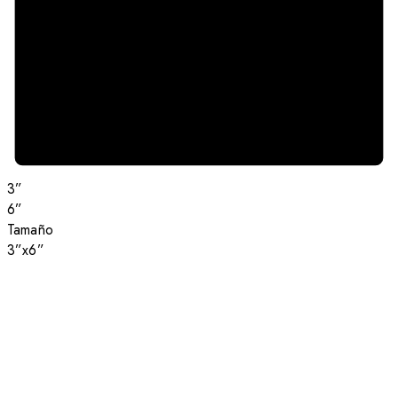
3”
6”
Tamaño
3”x6”