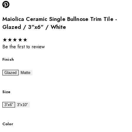
Maiolica Ceramic Single Bullnose Trim Tile -
Glazed / 3”x6” / White
★
★
★
★
★
Be the first to review
Finish
Glazed
Matte
Size
3”x6”
3”x10”
Color