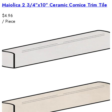
Maiolica 2 3/4”x10” Ceramic Cornice Trim Tile
$4.96
/
Piece