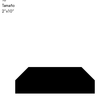
Tamaño
2”x10”