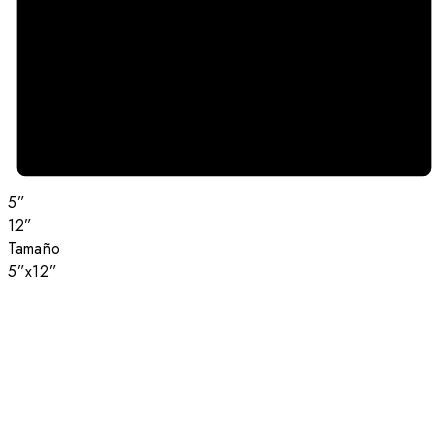
5”
12”
Tamaño
5”x12”