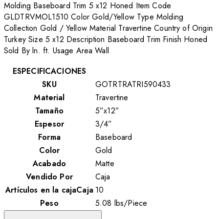
Molding Baseboard Trim 5 x12 Honed Item Code
GLDTRVMOL1510 Color Gold/Yellow Type Molding
Collection Gold / Yellow Material Travertine Country of Origin
Turkey Size 5 x12 Description Baseboard Trim Finish Honed
Sold By ln. ft. Usage Area Wall
ESPECIFICACIONES
SKU
GOTRTRATRI590433
Material
Travertine
Tamaño
5”x12”
Espesor
3/4”
Forma
Baseboard
Color
Gold
Acabado
Matte
Vendido Por
Caja
Artículos en la cajaCaja
10
Peso
5.08
lbs
/
Piece