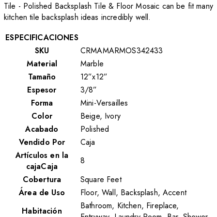
Tile - Polished Backsplash Tile & Floor Mosaic can be fit many
kitchen tile backsplash ideas incredibly well.
ESPECIFICACIONES
SKU
CRMAMARMOS342433
Material
Marble
Tamaño
12”x12”
Espesor
3/8”
Forma
Mini-Versailles
Color
Beige, Ivory
Acabado
Polished
Vendido Por
Caja
Artículos en la
8
cajaCaja
Cobertura
Square Feet
Área de Uso
Floor, Wall, Backsplash, Accent
Bathroom, Kitchen, Fireplace,
Habitación
Entryway, Laundry Room, Bar, Shower