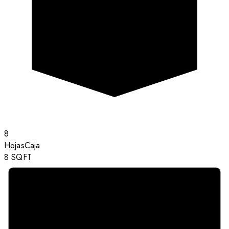
8
Hojas
Caja
8
SQFT