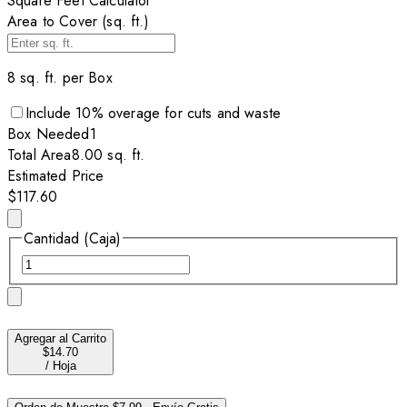
Square Feet Calculator
Area to Cover (sq. ft.)
8
sq. ft. per
Box
Include
10
% overage for cuts and waste
Box
Needed
1
Total Area
8.00
sq. ft.
Estimated Price
$117.60
Cantidad (Caja)
Agregar al Carrito
$14.70
/
Hoja