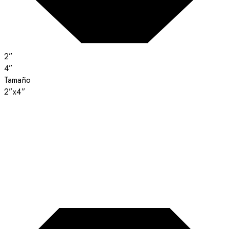
2”
4”
Tamaño
2”x4”