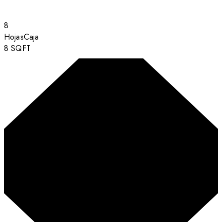
8
Hojas
Caja
8
SQFT