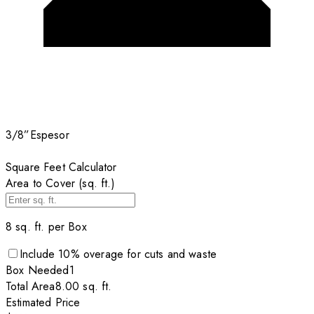
3/8”
Espesor
Square Feet Calculator
Area to Cover (sq. ft.)
8
sq. ft. per
Box
Include
10
% overage for cuts and waste
Box
Needed
1
Total Area
8.00
sq. ft.
Estimated Price