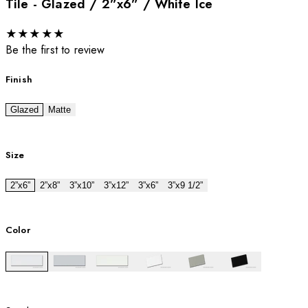
Tile - Glazed / 2”x6” / White Ice
★
★
★
★
★
Be the first to review
Finish
Glazed
Matte
Size
2”x6”
2”x8”
3”x10”
3”x12”
3”x6”
3”x9 1/2”
Color