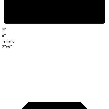
2”
6”
Tamaño
2”x6”