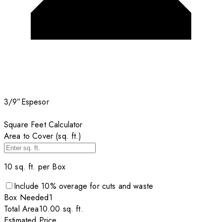
3/9”
Espesor
Square Feet Calculator
Area to Cover (sq. ft.)
10
sq. ft. per
Box
Include
10
% overage for cuts and waste
Box
Needed
1
Total Area
10.00
sq. ft.
Estimated Price