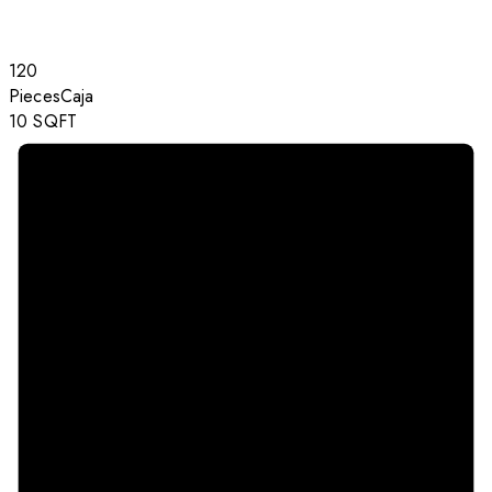
120
Pieces
Caja
10
SQFT