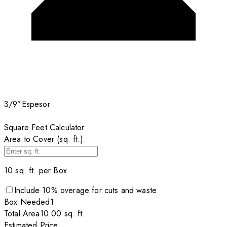
3/9”
Espesor
Square Feet Calculator
Area to Cover (sq. ft.)
10
sq. ft. per
Box
Include
10
% overage for cuts and waste
Box
Needed
1
Total Area
10.00
sq. ft.
Estimated Price