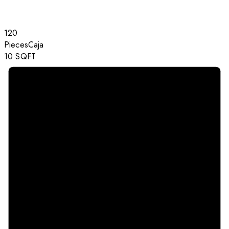
120
Pieces
Caja
10
SQFT