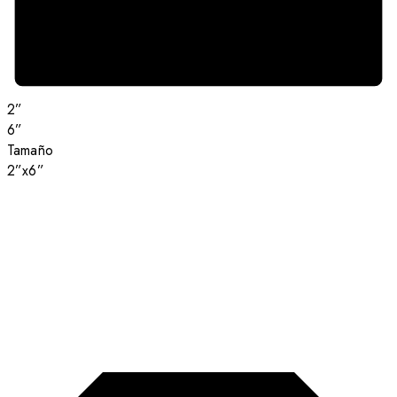
2”
6”
Tamaño
2”x6”