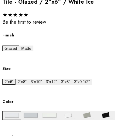
Tile - Glazed / 2”x6” / White Ice
★
★
★
★
★
Be the first to review
Finish
Glazed
Matte
Size
2”x6”
2”x8”
3”x10”
3”x12”
3”x6”
3”x9 1/2”
Color