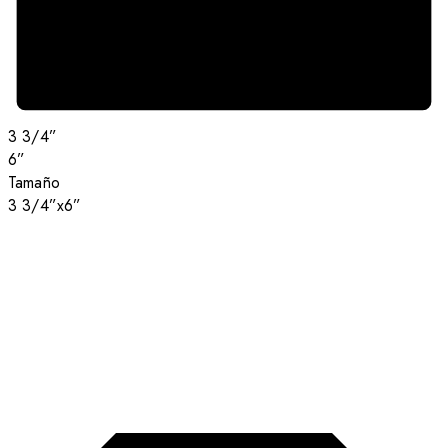
3 3/4”
6”
Tamaño
3 3/4”x6”