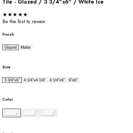
Tile - Glazed / 3 3/4”x6” / White Ice
★
★
★
★
★
Be the first to review
Finish
Glazed
Matte
Size
3 3/4”x6”
4 1/4”x4 1/4”
4 1/4”x6”
6”x6”
Color