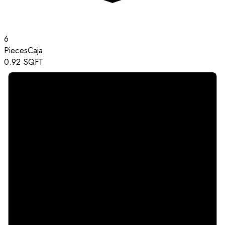
6
Pieces
Caja
0.92
SQFT