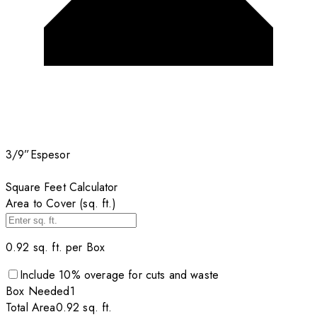
3/9”
Espesor
Square Feet Calculator
Area to Cover (sq. ft.)
0.92
sq. ft. per
Box
Include
10
% overage for cuts and waste
Box
Needed
1
Total Area
0.92
sq. ft.