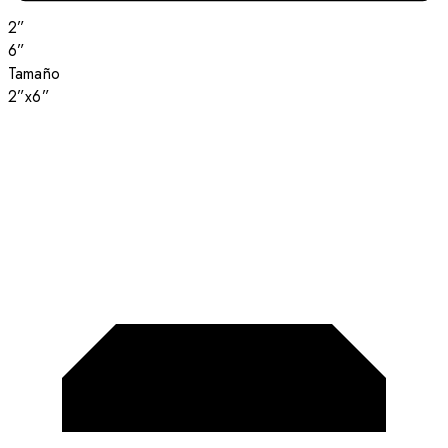
2”
6”
Tamaño
2”x6”