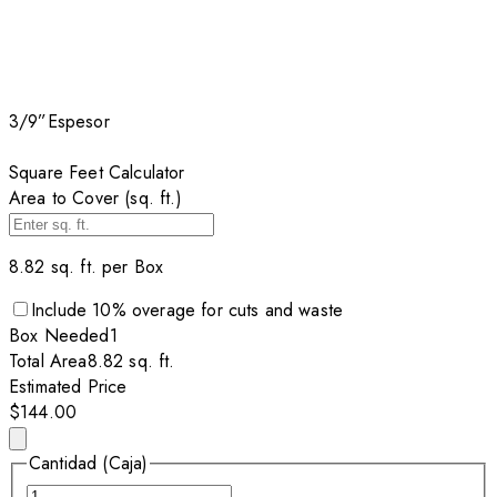
3/9”
Espesor
Square Feet Calculator
Area to Cover (sq. ft.)
8.82
sq. ft. per
Box
Include
10
% overage for cuts and waste
Box
Needed
1
Total Area
8.82
sq. ft.
Estimated Price
$144.00
Cantidad (Caja)